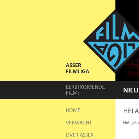
ASSER
FILMLIGA
EERSTKOMENDE
NIEU
FILM:
HELA
HOME
VERWACHT
Het lijkt
OVER ASSER