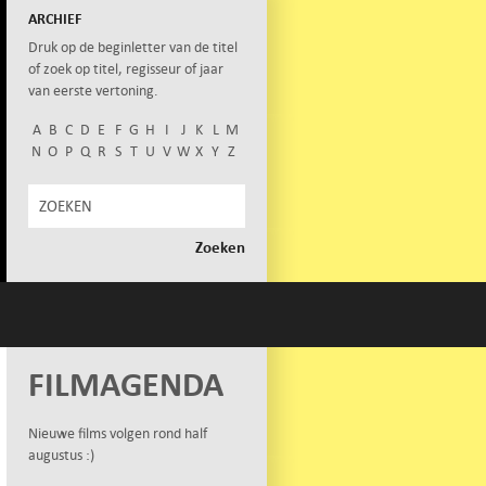
ARCHIEF
Druk op de beginletter van de titel
of zoek op titel, regisseur of jaar
van eerste vertoning.
A
B
C
D
E
F
G
H
I
J
K
L
M
N
O
P
Q
R
S
T
U
V
W
X
Y
Z
FILMAGENDA
Nieuwe films volgen rond half
augustus :)