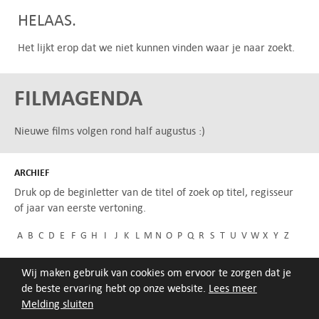
HELAAS.
Het lijkt erop dat we niet kunnen vinden waar je naar zoekt.
FILMAGENDA
Nieuwe films volgen rond half augustus :)
ARCHIEF
Druk op de beginletter van de titel of zoek op titel, regisseur
of jaar van eerste vertoning.
A
B
C
D
E
F
G
H
I
J
K
L
M
N
O
P
Q
R
S
T
U
V
W
X
Y
Z
Wij maken gebruik van cookies om ervoor te zorgen dat je
de beste ervaring hebt op onze website.
Lees meer
Melding sluiten