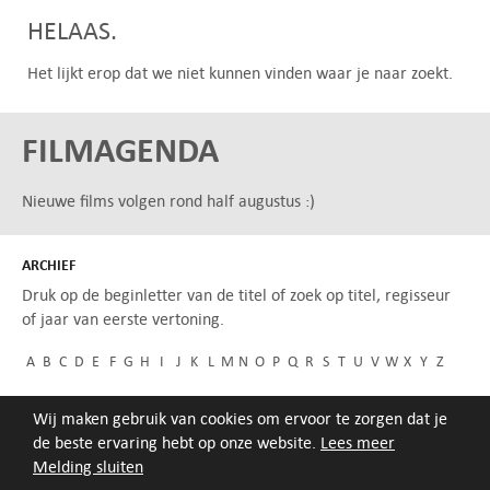
HELAAS.
Het lijkt erop dat we niet kunnen vinden waar je naar zoekt.
FILMAGENDA
Nieuwe films volgen rond half augustus :)
ARCHIEF
Druk op de beginletter van de titel of zoek op titel, regisseur
of jaar van eerste vertoning.
A
B
C
D
E
F
G
H
I
J
K
L
M
N
O
P
Q
R
S
T
U
V
W
X
Y
Z
Wij maken gebruik van cookies om ervoor te zorgen dat je
de beste ervaring hebt op onze website.
Lees meer
Melding sluiten