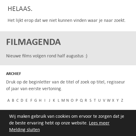
HELAAS.
Het lijkt erop dat we niet kunnen vinden waar je naar zoekt.
FILMAGENDA
Nieuwe films volgen rond half augustus :)
ARCHIEF
Druk op de beginletter van de titel of zoek op titel, regisseur
of jaar van eerste vertoning.
A
B
C
D
E
F
G
H
I
J
K
L
M
N
O
P
Q
R
S
T
U
V
W
X
Y
Z
Wij maken gebruik van cookies om ervoor te zorgen dat je
de beste ervaring hebt op onze website.
Lees meer
Melding sluiten