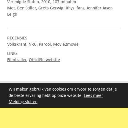
Verenigde Staten, 2010, 107 minuten
Met: Ben Stiller, Greta Gerwig, Rhys Ifans, Jennifer Jason
Leigh
RECENSIES
Volkskrant
NRC
Parool
Movie2movie
LINKS
Filmtrailer
Officiële website
FILMAGENDA
Wij maken gebruik van cookies om ervoor te zorgen dat je
de beste ervaring hebt op onze website.
Lees meer
Melding sluiten
Nieuwe films volgen rond half augustus :)
ARCHIEF