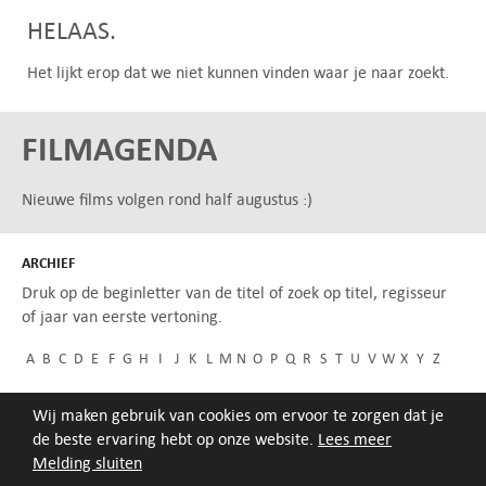
HELAAS.
Het lijkt erop dat we niet kunnen vinden waar je naar zoekt.
FILMAGENDA
Nieuwe films volgen rond half augustus :)
ARCHIEF
Druk op de beginletter van de titel of zoek op titel, regisseur
of jaar van eerste vertoning.
A
B
C
D
E
F
G
H
I
J
K
L
M
N
O
P
Q
R
S
T
U
V
W
X
Y
Z
Wij maken gebruik van cookies om ervoor te zorgen dat je
de beste ervaring hebt op onze website.
Lees meer
Melding sluiten