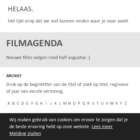
HELAAS.
Het lijkt erop dat we niet kunnen vinden waar je naar zoekt.
FILMAGENDA
Nieuwe films volgen rond half augustus :)
ARCHIEF
Druk op de beginletter van de titel of zoek op titel, regisseur
of jaar van eerste vertoning.
A
B
C
D
E
F
G
H
I
J
K
L
M
N
O
P
Q
R
S
T
U
V
W
X
Y
Z
Wij maken gebruik van cookies om ervoor te zorgen dat je
de beste ervaring hebt op onze website.
Lees meer
Melding sluiten