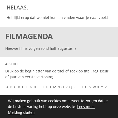
HELAAS.
Het lijkt erop dat we niet kunnen vinden waar je naar zoekt.
FILMAGENDA
Nieuwe films volgen rond half augustus :)
ARCHIEF
Druk op de beginletter van de titel of zoek op titel, regisseur
of jaar van eerste vertoning.
A
B
C
D
E
F
G
H
I
J
K
L
M
N
O
P
Q
R
S
T
U
V
W
X
Y
Z
Wij maken gebruik van cookies om ervoor te zorgen dat je
de beste ervaring hebt op onze website.
Lees meer
Melding sluiten