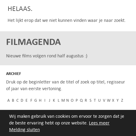
HELAAS.
Het lijkt erop dat we niet kunnen vinden waar je naar zoekt.
FILMAGENDA
Nieuwe films volgen rond half augustus :)
ARCHIEF
Druk op de beginletter van de titel of zoek op titel, regisseur
of jaar van eerste vertoning.
A
B
C
D
E
F
G
H
I
J
K
L
M
N
O
P
Q
R
S
T
U
V
W
X
Y
Z
Wij maken gebruik van cookies om ervoor te zorgen dat je
de beste ervaring hebt op onze website.
Lees meer
Melding sluiten