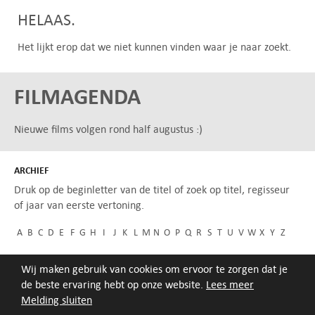
HELAAS.
Het lijkt erop dat we niet kunnen vinden waar je naar zoekt.
FILMAGENDA
Nieuwe films volgen rond half augustus :)
ARCHIEF
Druk op de beginletter van de titel of zoek op titel, regisseur
of jaar van eerste vertoning.
A
B
C
D
E
F
G
H
I
J
K
L
M
N
O
P
Q
R
S
T
U
V
W
X
Y
Z
Wij maken gebruik van cookies om ervoor te zorgen dat je
de beste ervaring hebt op onze website.
Lees meer
Melding sluiten