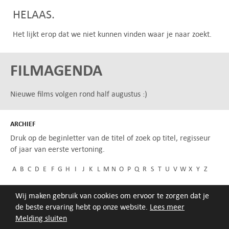
HELAAS.
Het lijkt erop dat we niet kunnen vinden waar je naar zoekt.
FILMAGENDA
Nieuwe films volgen rond half augustus :)
ARCHIEF
Druk op de beginletter van de titel of zoek op titel, regisseur
of jaar van eerste vertoning.
A
B
C
D
E
F
G
H
I
J
K
L
M
N
O
P
Q
R
S
T
U
V
W
X
Y
Z
Wij maken gebruik van cookies om ervoor te zorgen dat je
de beste ervaring hebt op onze website.
Lees meer
Melding sluiten