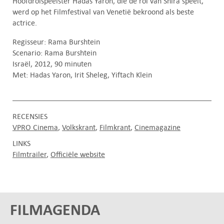
Hoofdrolspeelster Hadas Yaron, die de rol van Shira speelt,
werd op het Filmfestival van Venetië bekroond als beste
actrice.
Regisseur: Rama Burshtein
Scenario: Rama Burshtein
Israël, 2012, 90 minuten
Met: Hadas Yaron, Irit Sheleg, Yiftach Klein
RECENSIES
VPRO Cinema
Volkskrant
Filmkrant
Cinemagazine
LINKS
Filmtrailer
Officiële website
FILMAGENDA