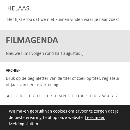
HELAAS.
Het lijkt erop dat we niet kunnen vinden waar je naar zoekt.
FILMAGENDA
Nieuwe films volgen rond half augustus :)
ARCHIEF
Druk op de beginletter van de titel of zoek op titel, regisseur
of jaar van eerste vertoning.
A
B
C
D
E
F
G
H
I
J
K
L
M
N
O
P
Q
R
S
T
U
V
W
X
Y
Z
Wij maken gebruik van cookies om ervoor te zorgen dat je
de beste ervaring hebt op onze website.
Lees meer
Melding sluiten