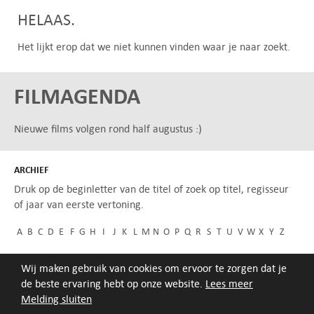
HELAAS.
Het lijkt erop dat we niet kunnen vinden waar je naar zoekt.
FILMAGENDA
Nieuwe films volgen rond half augustus :)
ARCHIEF
Druk op de beginletter van de titel of zoek op titel, regisseur
of jaar van eerste vertoning.
A
B
C
D
E
F
G
H
I
J
K
L
M
N
O
P
Q
R
S
T
U
V
W
X
Y
Z
Wij maken gebruik van cookies om ervoor te zorgen dat je
de beste ervaring hebt op onze website.
Lees meer
Melding sluiten