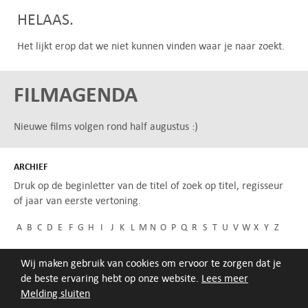
HELAAS.
Het lijkt erop dat we niet kunnen vinden waar je naar zoekt.
FILMAGENDA
Nieuwe films volgen rond half augustus :)
ARCHIEF
Druk op de beginletter van de titel of zoek op titel, regisseur
of jaar van eerste vertoning.
A
B
C
D
E
F
G
H
I
J
K
L
M
N
O
P
Q
R
S
T
U
V
W
X
Y
Z
Wij maken gebruik van cookies om ervoor te zorgen dat je
de beste ervaring hebt op onze website.
Lees meer
Melding sluiten