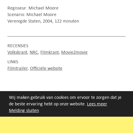
Regisseur: Michael Moore
Scenario: Michael Moore
Verenigde Staten, 2004, 122 minuten
RECENSIES
Volkskrant
NRC
Filmkrant
Movie2movie
LINKS
Filmtrailer
Officiële website
Wij maken gebruik van cookies om ervoor te zorgen dat je
FILMAGENDA
de beste ervaring hebt op onze website.
Lees meer
Melding sluiten
Nieuwe films volgen rond half augustus :)
ARCHIEF