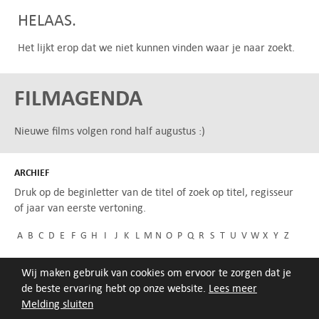
HELAAS.
Het lijkt erop dat we niet kunnen vinden waar je naar zoekt.
FILMAGENDA
Nieuwe films volgen rond half augustus :)
ARCHIEF
Druk op de beginletter van de titel of zoek op titel, regisseur
of jaar van eerste vertoning.
A
B
C
D
E
F
G
H
I
J
K
L
M
N
O
P
Q
R
S
T
U
V
W
X
Y
Z
Wij maken gebruik van cookies om ervoor te zorgen dat je
de beste ervaring hebt op onze website.
Lees meer
Melding sluiten