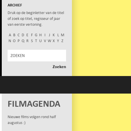
ARCHIEF
Druk op de beginletter van de titel
of zoek op titel, regisseur of jaar
van eerste vertoning.
A
B
C
D
E
F
G
H
I
J
K
L
M
N
O
P
Q
R
S
T
U
V
W
X
Y
Z
FILMAGENDA
Nieuwe films volgen rond half
augustus :)