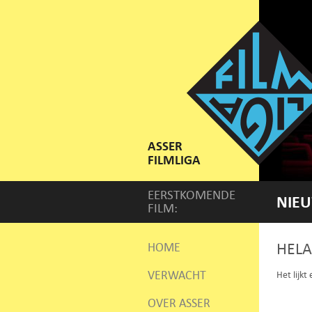
ASSER
FILMLIGA
EERSTKOMENDE
NIEU
FILM:
HELA
HOME
VERWACHT
Het lijkt
OVER ASSER