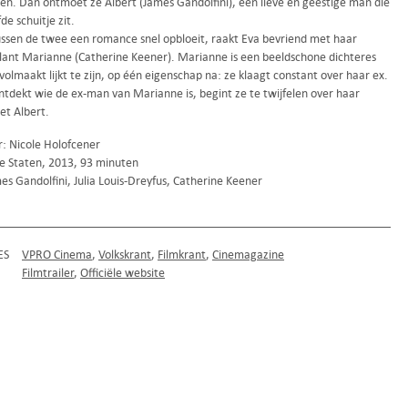
ren. Dan ontmoet ze Albert (James Gandolfini), een lieve en geestige man die
fde schuitje zit.
tussen de twee een romance snel opbloeit, raakt Eva bevriend met haar
lant Marianne (Catherine Keener). Marianne is een beeldschone dichteres
 volmaakt lijkt te zijn, op één eigenschap na: ze klaagt constant over haar ex.
ntdekt wie de ex-man van Marianne is, begint ze te twijfelen over haar
et Albert.
r: Nicole Holofcener
e Staten, 2013, 93 minuten
s Gandolfini, Julia Louis-Dreyfus, Catherine Keener
ES
VPRO Cinema
Volkskrant
Filmkrant
Cinemagazine
Filmtrailer
Officiële website