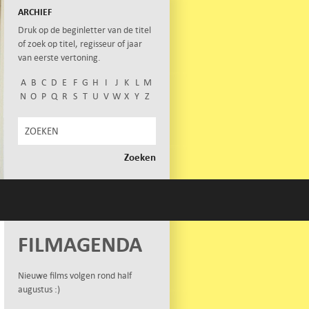
ARCHIEF
Druk op de beginletter van de titel
of zoek op titel, regisseur of jaar
van eerste vertoning.
A
B
C
D
E
F
G
H
I
J
K
L
M
N
O
P
Q
R
S
T
U
V
W
X
Y
Z
FILMAGENDA
Nieuwe films volgen rond half
augustus :)