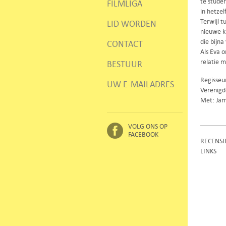
te stude
FILMLIGA
in hetzel
Terwijl 
LID WORDEN
nieuwe k
die bijna
CONTACT
Als Eva o
relatie m
BESTUUR
Regisseu
UW E-MAILADRES
Verenigd
Met: Jame
VOLG ONS OP
FACEBOOK
RECENSI
LINKS