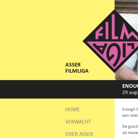
ASSER
FILMLIGA
ENOUG
29 aug
HOME
Enough S
een rela
VERWACHT
De gesch
als mass
OVER ASSER