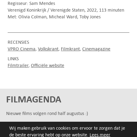
Regisseur: Sam Mendes
Verenigd Koninkrijk / Verenigde Staten, 2022, 113 minuten
Met: Olivia Colman, Micheal Ward, Toby Jones
RECENSIES
VPRO Cinema
Volkskrant
Filmkrant
Cinemagazine
LINKS
Filmtrailer
Officiële website
FILMAGENDA
Nieuwe films volgen rond half augustus :)
Wij maken gebruik van cookies om ervoor te zorgen dat je
ARCHIEF
de beste ervaring hebt op onze website.
Lees meer