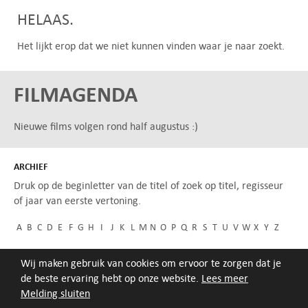
HELAAS.
Het lijkt erop dat we niet kunnen vinden waar je naar zoekt.
FILMAGENDA
Nieuwe films volgen rond half augustus :)
ARCHIEF
Druk op de beginletter van de titel of zoek op titel, regisseur
of jaar van eerste vertoning.
A
B
C
D
E
F
G
H
I
J
K
L
M
N
O
P
Q
R
S
T
U
V
W
X
Y
Z
Wij maken gebruik van cookies om ervoor te zorgen dat je
de beste ervaring hebt op onze website.
Lees meer
Melding sluiten