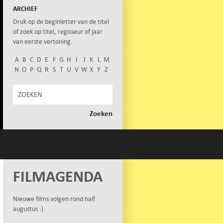
ARCHIEF
Druk op de beginletter van de titel
of zoek op titel, regisseur of jaar
van eerste vertoning.
A
B
C
D
E
F
G
H
I
J
K
L
M
N
O
P
Q
R
S
T
U
V
W
X
Y
Z
FILMAGENDA
Nieuwe films volgen rond half
augustus :)