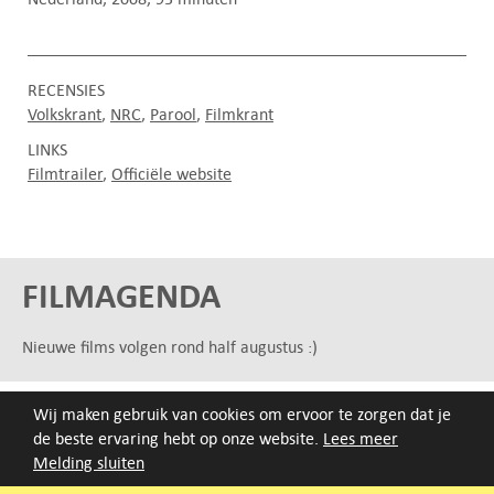
RECENSIES
Volkskrant
NRC
Parool
Filmkrant
LINKS
Filmtrailer
Officiële website
FILMAGENDA
Nieuwe films volgen rond half augustus :)
ARCHIEF
Wij maken gebruik van cookies om ervoor te zorgen dat je
de beste ervaring hebt op onze website.
Lees meer
Druk op de beginletter van de titel of zoek op titel, regisseur
Melding sluiten
of jaar van eerste vertoning.