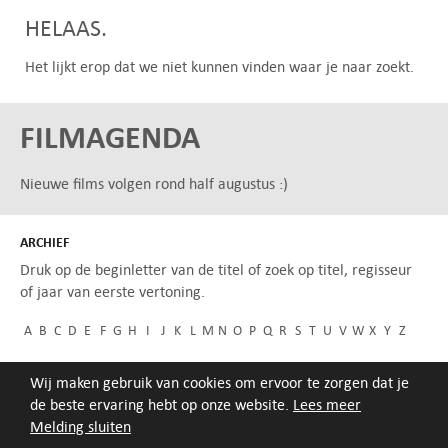
HELAAS.
Het lijkt erop dat we niet kunnen vinden waar je naar zoekt.
FILMAGENDA
Nieuwe films volgen rond half augustus :)
ARCHIEF
Druk op de beginletter van de titel of zoek op titel, regisseur
of jaar van eerste vertoning.
A
B
C
D
E
F
G
H
I
J
K
L
M
N
O
P
Q
R
S
T
U
V
W
X
Y
Z
Wij maken gebruik van cookies om ervoor te zorgen dat je
de beste ervaring hebt op onze website.
Lees meer
Melding sluiten