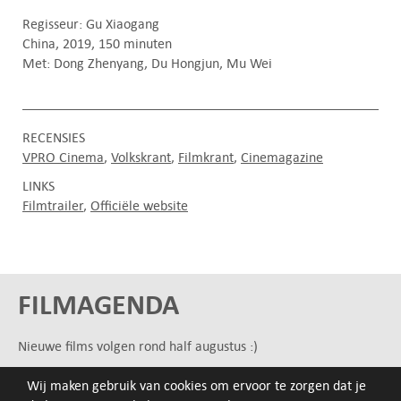
Regisseur: Gu Xiaogang
China, 2019, 150 minuten
Met: Dong Zhenyang, Du Hongjun, Mu Wei
RECENSIES
VPRO Cinema
Volkskrant
Filmkrant
Cinemagazine
LINKS
Filmtrailer
Officiële website
FILMAGENDA
Nieuwe films volgen rond half augustus :)
Wij maken gebruik van cookies om ervoor te zorgen dat je
ARCHIEF