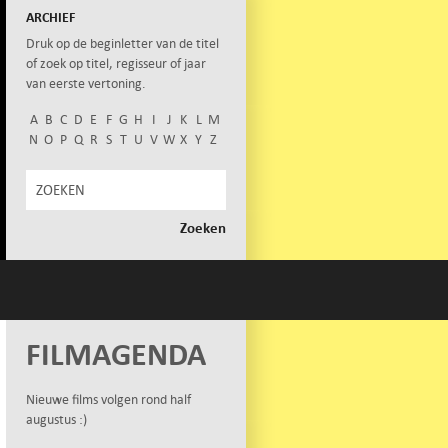
ARCHIEF
Druk op de beginletter van de titel
of zoek op titel, regisseur of jaar
van eerste vertoning.
A
B
C
D
E
F
G
H
I
J
K
L
M
N
O
P
Q
R
S
T
U
V
W
X
Y
Z
FILMAGENDA
Nieuwe films volgen rond half
augustus :)