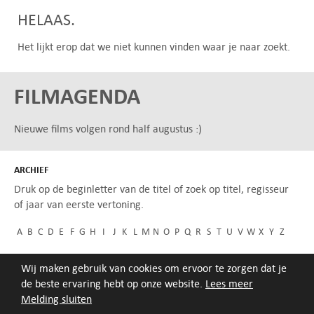
HELAAS.
Het lijkt erop dat we niet kunnen vinden waar je naar zoekt.
FILMAGENDA
Nieuwe films volgen rond half augustus :)
ARCHIEF
Druk op de beginletter van de titel of zoek op titel, regisseur
of jaar van eerste vertoning.
A
B
C
D
E
F
G
H
I
J
K
L
M
N
O
P
Q
R
S
T
U
V
W
X
Y
Z
Wij maken gebruik van cookies om ervoor te zorgen dat je
de beste ervaring hebt op onze website.
Lees meer
Melding sluiten