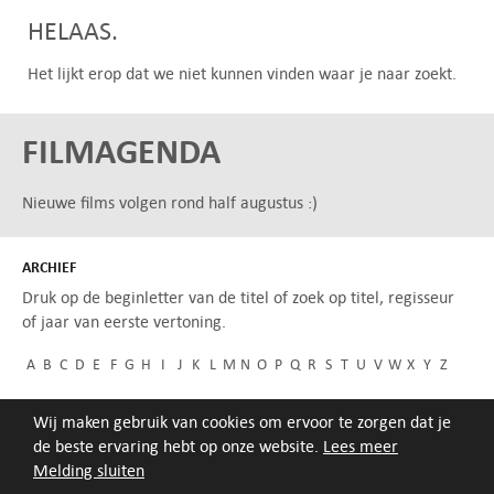
HELAAS.
Het lijkt erop dat we niet kunnen vinden waar je naar zoekt.
FILMAGENDA
Nieuwe films volgen rond half augustus :)
ARCHIEF
Druk op de beginletter van de titel of zoek op titel, regisseur
of jaar van eerste vertoning.
A
B
C
D
E
F
G
H
I
J
K
L
M
N
O
P
Q
R
S
T
U
V
W
X
Y
Z
Wij maken gebruik van cookies om ervoor te zorgen dat je
de beste ervaring hebt op onze website.
Lees meer
Melding sluiten