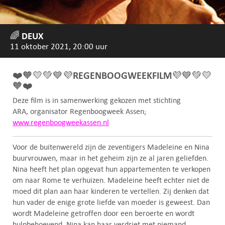
🌈 DEUX
11 oktober 2021, 20:00 uur
❤️🧡💛💚💙💜
REGENBOOGWEEKFILM
💜💙💚💛
🧡❤️
Deze film is in samenwerking gekozen met stichting
ARA, organisator Regenboogweek Assen;
www.regenboogweekassen.nl
Voor de buitenwereld zijn de zeventigers Madeleine en Nina
buurvrouwen, maar in het geheim zijn ze al jaren geliefden.
Nina heeft het plan opgevat hun appartementen te verkopen
om naar Rome te verhuizen. Madeleine heeft echter niet de
moed dit plan aan haar kinderen te vertellen. Zij denken dat
hun vader de enige grote liefde van moeder is geweest. Dan
wordt Madeleine getroffen door een beroerte en wordt
hulpbehoevend. Nina kan haar verdriet met niemand