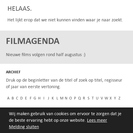
HELAAS.
Het lijkt erop dat we niet kunnen vinden waar je naar zoekt.
FILMAGENDA
Nieuwe films volgen rond half augustus :)
ARCHIEF
Druk op de beginletter van de titel of zoek op titel, regisseur
of jaar van eerste vertoning.
A
B
C
D
E
F
G
H
I
J
K
L
M
N
O
P
Q
R
S
T
U
V
W
X
Y
Z
Wij maken gebruik van cookies om ervoor te zorgen dat je
de beste ervaring hebt op onze website.
Lees meer
Melding sluiten