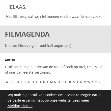
HELAAS.
Het lijkt erop dat we niet kunnen vinden waar je naar zoekt.
FILMAGENDA
Nieuwe films volgen rond half augustus :)
ARCHIEF
Druk op de beginletter van de titel of zoek op titel, regisseur
of jaar van eerste vertoning.
A
B
C
D
E
F
G
H
I
J
K
L
M
N
O
P
Q
R
S
T
U
V
W
X
Y
Z
Wij maken gebruik van cookies om ervoor te zorgen dat je
de beste ervaring hebt op onze website.
Lees meer
Melding sluiten