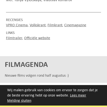
RECENSIES
VPRO Cinema
Volkskrant
Filmkrant
Cinemagazine
LINKS
Filmtrailer
Officiële website
FILMAGENDA
Nieuwe films volgen rond half augustus :)
ARCHIEF
Wij maken gebruik van cookies om ervoor te zorgen dat je
de beste ervaring hebt op onze website.
Lees meer
Druk op de beginletter van de titel of zoek op titel, regisseur
Melding sluiten
of jaar van eerste vertoning.