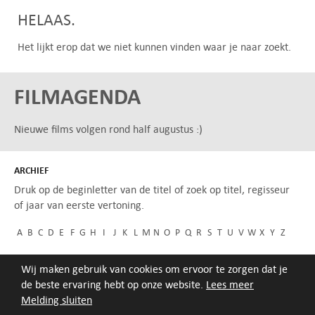
HELAAS.
Het lijkt erop dat we niet kunnen vinden waar je naar zoekt.
FILMAGENDA
Nieuwe films volgen rond half augustus :)
ARCHIEF
Druk op de beginletter van de titel of zoek op titel, regisseur
of jaar van eerste vertoning.
A
B
C
D
E
F
G
H
I
J
K
L
M
N
O
P
Q
R
S
T
U
V
W
X
Y
Z
Wij maken gebruik van cookies om ervoor te zorgen dat je
de beste ervaring hebt op onze website.
Lees meer
Melding sluiten