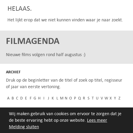
HELAAS.
Het lijkt erop dat we niet kunnen vinden waar je naar zoekt.
FILMAGENDA
Nieuwe films volgen rond half augustus :)
ARCHIEF
Druk op de beginletter van de titel of zoek op titel, regisseur
of jaar van eerste vertoning.
A
B
C
D
E
F
G
H
I
J
K
L
M
N
O
P
Q
R
S
T
U
V
W
X
Y
Z
Wij maken gebruik van cookies om ervoor te zorgen dat je
de beste ervaring hebt op onze website.
Lees meer
Melding sluiten