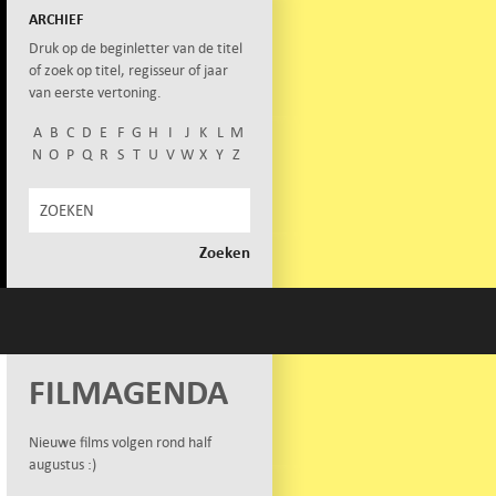
ARCHIEF
Druk op de beginletter van de titel
of zoek op titel, regisseur of jaar
van eerste vertoning.
A
B
C
D
E
F
G
H
I
J
K
L
M
N
O
P
Q
R
S
T
U
V
W
X
Y
Z
FILMAGENDA
Nieuwe films volgen rond half
augustus :)