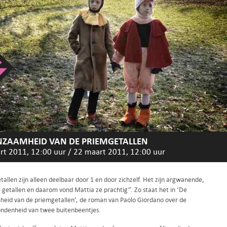
NZAAMHEID VAN DE PRIEMGETALLEN
rt 2011, 12:00 uur
/
22 maart 2011, 12:00 uur
allen zijn alleen deelbaar door 1 en door zichzelf. Het zijn argwanende,
getallen en daarom vond Mattia ze prachtig”. Zo staat het in ‘De
eid van de priemgetallen’, de roman van Paolo Giordano over de
ondenheid van twee buitenbeentjes.