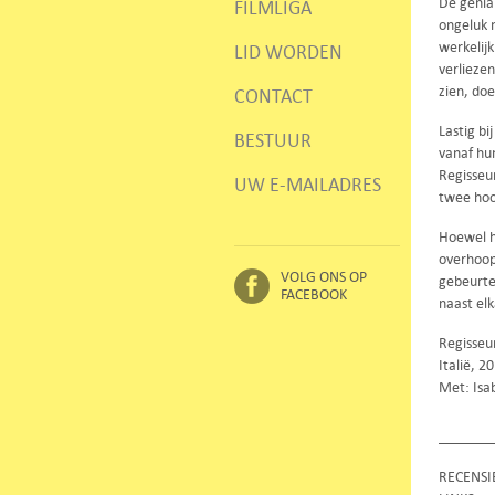
De genial
FILMLIGA
ongeluk 
werkelijk
LID WORDEN
verliezen
zien, do
CONTACT
Lastig bi
BESTUUR
vanaf hu
Regisseur
UW E-MAILADRES
twee hoof
Hoewel hi
overhoop
VOLG ONS OP
gebeurten
FACEBOOK
naast elk
Regisseu
Italië, 
Met: Isab
RECENSI