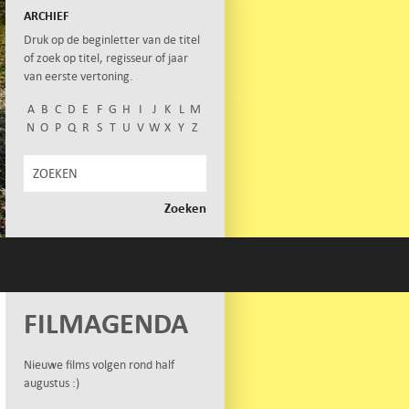
ARCHIEF
Druk op de beginletter van de titel
of zoek op titel, regisseur of jaar
van eerste vertoning.
A
B
C
D
E
F
G
H
I
J
K
L
M
N
O
P
Q
R
S
T
U
V
W
X
Y
Z
FILMAGENDA
Nieuwe films volgen rond half
augustus :)