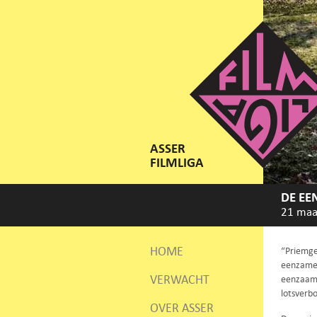
ASSER
FILMLIGA
DE EE
21 maa
HOME
“Priemget
eenzame 
VERWACHT
eenzaamh
lotsverb
OVER ASSER