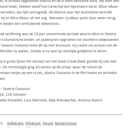
e, in zichzelf opgesloten Mattia en de al even eenzame Alice, die door een
mank loopt, hebben vanaf hun tienertijd een bijzondere band. Maar elkaar
 bereiken, dat lijkt onmogelijk. Als Mattia naar het buitenland vertrekt
 hij en Alice elkaar uit het oog. Wanneer zij elkaar jaren later weer terug
en beiden een onthullende bekentenis.
j de verfilming was de 24 jaar omvattende periode waarin Alice en Mattia
n traumatische kinder- en puberjaren opgroeien tot onzekere volwassenen.
 Saverio Costanzo loste dit op met bravoure. Hij castte zes acteurs om de
drollen te spelen, zonder al te veel op uiterlijke gelijkenis te letten.
j in grote lijnen het verhaal van het boek trouw bleef, gooide hij ook veel
. De chronologie ging als eerste op de schop: waar de roman de
issen netjes op een rij zet, plaatst Costanzo in de film heden en verleden
aar.
r: Saverio Costanzo
2010, 118 minuten
ella Rossellini, Luca Marinelli, Alba Rohrwacher, Arianna Nastro
ES
Volkskrant
Filmkrant
Parool
Movie2movie