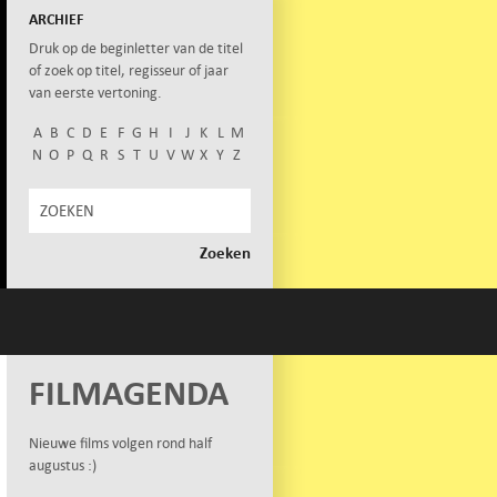
ARCHIEF
Druk op de beginletter van de titel
of zoek op titel, regisseur of jaar
van eerste vertoning.
A
B
C
D
E
F
G
H
I
J
K
L
M
N
O
P
Q
R
S
T
U
V
W
X
Y
Z
FILMAGENDA
Nieuwe films volgen rond half
augustus :)