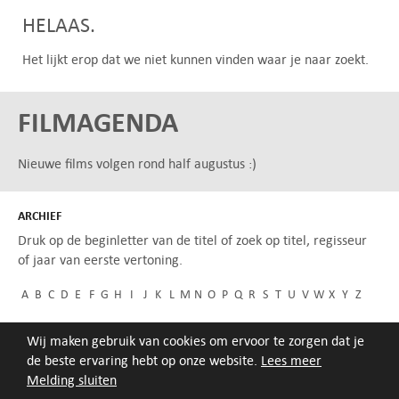
HELAAS.
Het lijkt erop dat we niet kunnen vinden waar je naar zoekt.
FILMAGENDA
Nieuwe films volgen rond half augustus :)
ARCHIEF
Druk op de beginletter van de titel of zoek op titel, regisseur
of jaar van eerste vertoning.
A
B
C
D
E
F
G
H
I
J
K
L
M
N
O
P
Q
R
S
T
U
V
W
X
Y
Z
Wij maken gebruik van cookies om ervoor te zorgen dat je
de beste ervaring hebt op onze website.
Lees meer
Melding sluiten