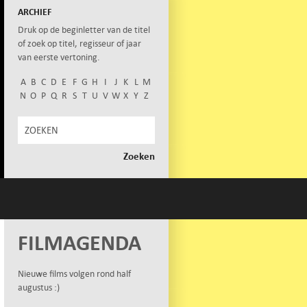
ARCHIEF
Druk op de beginletter van de titel
of zoek op titel, regisseur of jaar
van eerste vertoning.
A
B
C
D
E
F
G
H
I
J
K
L
M
N
O
P
Q
R
S
T
U
V
W
X
Y
Z
FILMAGENDA
Nieuwe films volgen rond half
augustus :)