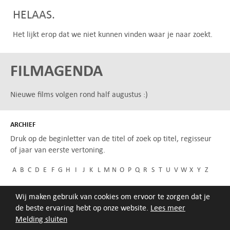
HELAAS.
Het lijkt erop dat we niet kunnen vinden waar je naar zoekt.
FILMAGENDA
Nieuwe films volgen rond half augustus :)
ARCHIEF
Druk op de beginletter van de titel of zoek op titel, regisseur
of jaar van eerste vertoning.
A
B
C
D
E
F
G
H
I
J
K
L
M
N
O
P
Q
R
S
T
U
V
W
X
Y
Z
Wij maken gebruik van cookies om ervoor te zorgen dat je
de beste ervaring hebt op onze website.
Lees meer
Melding sluiten