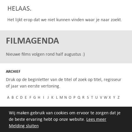
HELAAS.
Het lijkt erop dat we niet kunnen vinden waar je naar zoekt.
FILMAGENDA
Nieuwe films volgen rond half augustus :)
ARCHIEF
Druk op de beginletter van de titel of zoek op titel, regisseur
of jaar van eerste vertoning.
A
B
C
D
E
F
G
H
I
J
K
L
M
N
O
P
Q
R
S
T
U
V
W
X
Y
Z
Wij maken gebruik van cookies om ervoor te zorgen dat je
de beste ervaring hebt op onze website.
Lees meer
Melding sluiten