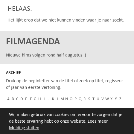
HELAAS.
Het lijkt erop dat we niet kunnen vinden waar je naar zoekt.
FILMAGENDA
Nieuwe films volgen rond half augustus :)
ARCHIEF
Druk op de beginletter van de titel of zoek op titel, regisseur
of jaar van eerste vertoning.
A
B
C
D
E
F
G
H
I
J
K
L
M
N
O
P
Q
R
S
T
U
V
W
X
Y
Z
Wij maken gebruik van cookies om ervoor te zorgen dat je
de beste ervaring hebt op onze website.
Lees meer
Melding sluiten