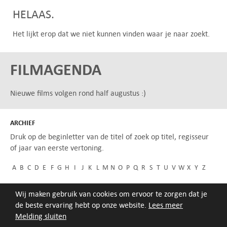
HELAAS.
Het lijkt erop dat we niet kunnen vinden waar je naar zoekt.
FILMAGENDA
Nieuwe films volgen rond half augustus :)
ARCHIEF
Druk op de beginletter van de titel of zoek op titel, regisseur
of jaar van eerste vertoning.
A
B
C
D
E
F
G
H
I
J
K
L
M
N
O
P
Q
R
S
T
U
V
W
X
Y
Z
Wij maken gebruik van cookies om ervoor te zorgen dat je
de beste ervaring hebt op onze website.
Lees meer
Melding sluiten