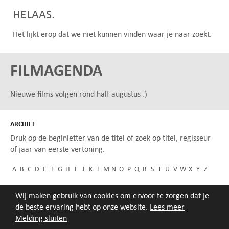
HELAAS.
Het lijkt erop dat we niet kunnen vinden waar je naar zoekt.
FILMAGENDA
Nieuwe films volgen rond half augustus :)
ARCHIEF
Druk op de beginletter van de titel of zoek op titel, regisseur
of jaar van eerste vertoning.
A
B
C
D
E
F
G
H
I
J
K
L
M
N
O
P
Q
R
S
T
U
V
W
X
Y
Z
Wij maken gebruik van cookies om ervoor te zorgen dat je
de beste ervaring hebt op onze website.
Lees meer
Melding sluiten