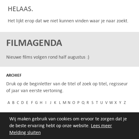
HELAAS.
Het lijkt erop dat we niet kunnen vinden waar je naar zoekt.
FILMAGENDA
Nieuwe films volgen rond half augustus :)
ARCHIEF
Druk op de beginletter van de titel of zoek op titel, regisseur
of jaar van eerste vertoning.
A
B
C
D
E
F
G
H
I
J
K
L
M
N
O
P
Q
R
S
T
U
V
W
X
Y
Z
Wij maken gebruik van cookies om ervoor te zorgen dat je
de beste ervaring hebt op onze website.
Lees meer
Melding sluiten