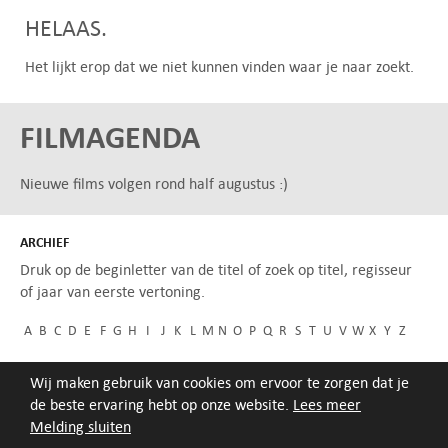
HELAAS.
Het lijkt erop dat we niet kunnen vinden waar je naar zoekt.
FILMAGENDA
Nieuwe films volgen rond half augustus :)
ARCHIEF
Druk op de beginletter van de titel of zoek op titel, regisseur
of jaar van eerste vertoning.
A
B
C
D
E
F
G
H
I
J
K
L
M
N
O
P
Q
R
S
T
U
V
W
X
Y
Z
Wij maken gebruik van cookies om ervoor te zorgen dat je
de beste ervaring hebt op onze website.
Lees meer
Melding sluiten