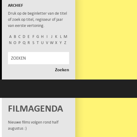
ARCHIEF
Druk op de beginletter van de titel
of zoek op titel, regisseur of jaar
van eerste vertoning.
A
B
C
D
E
F
G
H
I
J
K
L
M
N
O
P
Q
R
S
T
U
V
W
X
Y
Z
FILMAGENDA
Nieuwe films volgen rond half
augustus :)