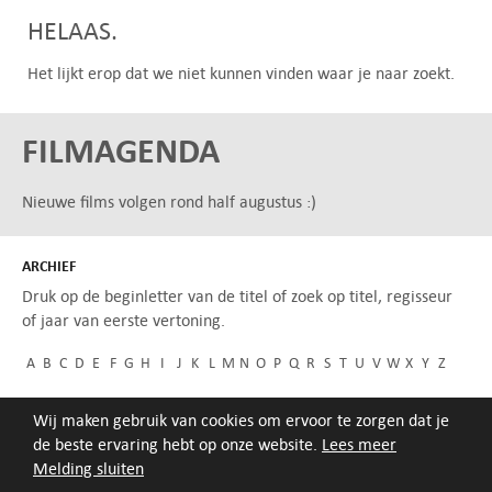
HELAAS.
Het lijkt erop dat we niet kunnen vinden waar je naar zoekt.
FILMAGENDA
Nieuwe films volgen rond half augustus :)
ARCHIEF
Druk op de beginletter van de titel of zoek op titel, regisseur
of jaar van eerste vertoning.
A
B
C
D
E
F
G
H
I
J
K
L
M
N
O
P
Q
R
S
T
U
V
W
X
Y
Z
Wij maken gebruik van cookies om ervoor te zorgen dat je
de beste ervaring hebt op onze website.
Lees meer
Melding sluiten