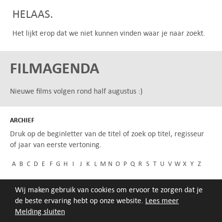
HELAAS.
Het lijkt erop dat we niet kunnen vinden waar je naar zoekt.
FILMAGENDA
Nieuwe films volgen rond half augustus :)
ARCHIEF
Druk op de beginletter van de titel of zoek op titel, regisseur
of jaar van eerste vertoning.
A
B
C
D
E
F
G
H
I
J
K
L
M
N
O
P
Q
R
S
T
U
V
W
X
Y
Z
Wij maken gebruik van cookies om ervoor te zorgen dat je
de beste ervaring hebt op onze website.
Lees meer
Melding sluiten