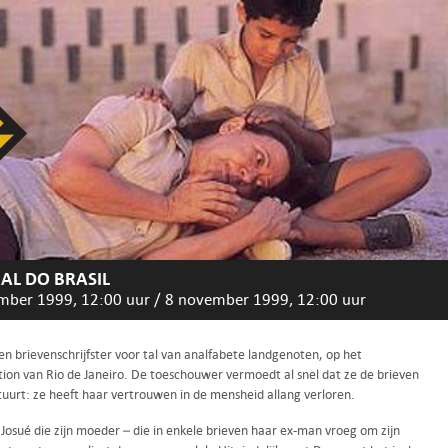
AL DO BRASIL
mber 1999, 12:00 uur
/
8 november 1999, 12:00 uur
en brievenschrijfster voor tal van analfabete landgenoten, op het
tion van Rio de Janeiro. De toeschouwer vermoedt al snel dat ze de brieven
tuurt: ze heeft haar vertrouwen in de mensheid allang verloren.
 Josué die zijn moeder – die in enkele brieven haar ex-man vroeg om zijn