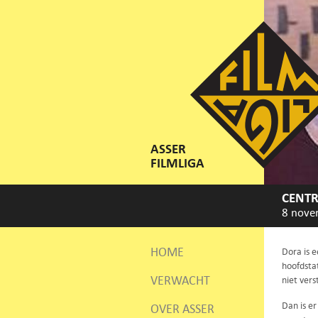
ASSER
FILMLIGA
CENTR
8 nove
HOME
Dora is e
hoofdsta
VERWACHT
niet vers
Dan is er
OVER ASSER