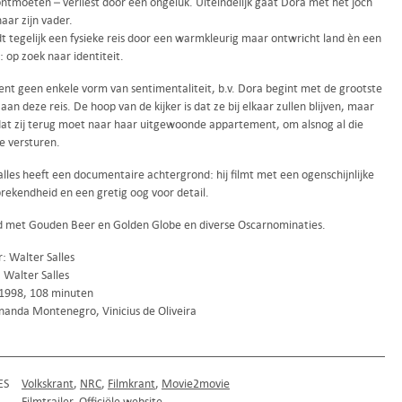
ontmoeten – verliest door een ongeluk. Uiteindelijk gaat Dora met het joch
aar zijn vader.
t tegelijk een fysieke reis door een warmkleurig maar ontwricht land èn een
e: op zoek naar identiteit.
kent geen enkele vorm van sentimentaliteit, b.v. Dora begint met de grootste
aan deze reis. De hoop van de kijker is dat ze bij elkaar zullen blijven, maar
dat zij terug moet naar haar uitgewoonde appartement, om alsnog al die
e versturen.
lles heeft een documentaire achtergrond: hij filmt met een ogenschijnlijke
prekendheid en een gretig oog voor detail.
 met Gouden Beer en Golden Globe en diverse Oscarnominaties.
: Walter Salles
 Walter Salles
, 1998, 108 minuten
nanda Montenegro, Vinicius de Oliveira
ES
Volkskrant
NRC
Filmkrant
Movie2movie
Filmtrailer
Officiële website