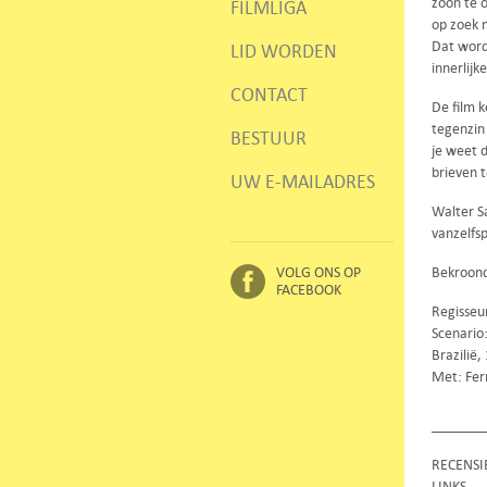
zoon te 
FILMLIGA
op zoek n
Dat word
LID WORDEN
innerlijk
CONTACT
De film 
tegenzin 
BESTUUR
je weet 
brieven t
UW E-MAILADRES
Walter Sa
vanzelfs
VOLG ONS OP
Bekroond
FACEBOOK
Regisseur
Scenario:
Brazilië
Met: Fer
RECENSI
LINKS