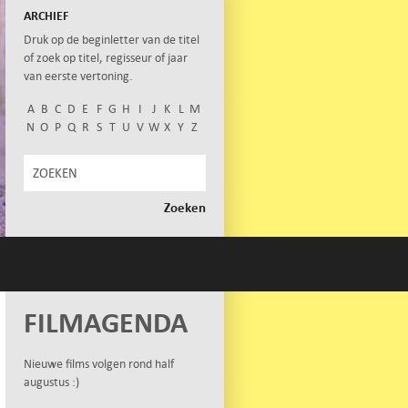
ARCHIEF
Druk op de beginletter van de titel
of zoek op titel, regisseur of jaar
van eerste vertoning.
A
B
C
D
E
F
G
H
I
J
K
L
M
N
O
P
Q
R
S
T
U
V
W
X
Y
Z
FILMAGENDA
Nieuwe films volgen rond half
augustus :)